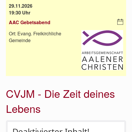
29.11.2026
nl
19:30 Uhr
oa
d
AAC Gebetsabend
i
C
Ort:
Evang. Freikirchliche
al
Gemeinde
en
da
r-
D
o
w
nl
CVJM - Die Zeit deines
oa
d
Lebens
Deaktivierter Inhalt!