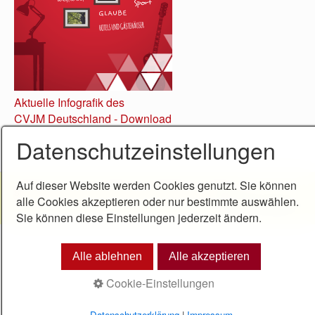
Aktuelle Infografik des
CVJM Deutschland - Download
Datenschutzeinstellungen
Auf dieser Website werden Cookies genutzt. Sie können
Startseite
Kontakt
Impressum
Datenschutz
Sitemap
alle Cookies akzeptieren oder nur bestimmte auswählen.
© 2018 CVJM Aalen
Sie können diese Einstellungen jederzeit ändern.
Alle ablehnen
Alle akzeptieren
Cookie-Einstellungen
Datenschutzerklärung
|
Impressum