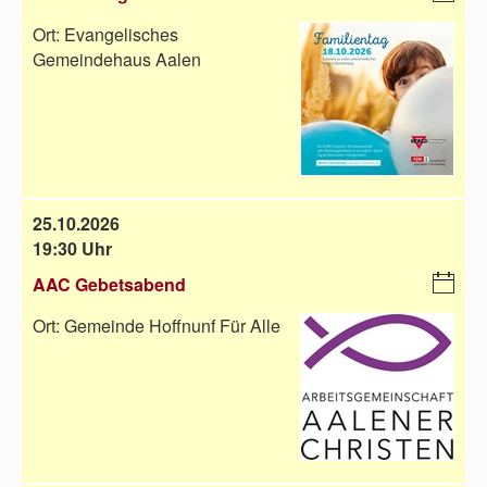
C
Ort:
Evangelisches
al
Gemeindehaus Aalen
en
da
r-
D
o
w
nl
25.10.2026
oa
19:30 Uhr
d
AAC Gebetsabend
i
C
Ort:
Gemeinde Hoffnunf Für Alle
al
en
da
r-
D
o
w