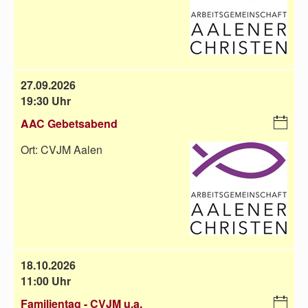
da
r-
D
o
w
27.09.2026
nl
19:30 Uhr
oa
d
AAC Gebetsabend
i
C
Ort:
CVJM Aalen
al
en
da
r-
D
o
w
18.10.2026
nl
11:00 Uhr
oa
d
Familientag - CVJM u.a.
i