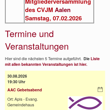
Mitgliederversammlung
des CVJM
Aalen
Samstag, 07.02.2026
Termine und
Veranstaltungen
Hier sind die nächsten 5 Termine aufgeführt.
Die
Liste
mit allen bekannten Veranstaltungen ist hier.
30.08.2026
19:30 Uhr
AAC Gebetsabend
i
C
Ort:
Apis - Evang.
al
Gemeindehaus
en